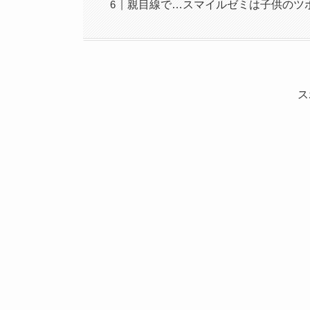
親目線で…スマイルゼミは子供のツ
ス